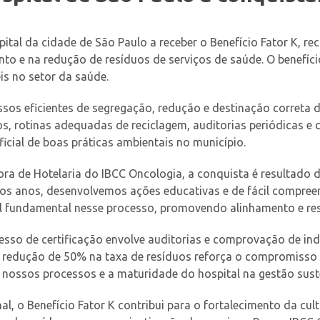
ital da cidade de São Paulo a receber o Benefício Fator K, r
to e na redução de resíduos de serviços de saúde. O benefício
is no setor da saúde.
s eficientes de segregação, redução e destinação correta de 
s, rotinas adequadas de reciclagem, auditorias periódicas e 
icial de boas práticas ambientais no município.
ra de Hotelaria do IBCC Oncologia, a conquista é resultado d
o dos anos, desenvolvemos ações educativas e de fácil compre
l fundamental nesse processo, promovendo alinhamento e res
esso de certificação envolve auditorias e comprovação de in
 redução de 50% na taxa de resíduos reforça o compromisso d
 nossos processos e a maturidade do hospital na gestão sust
l, o Benefício Fator K contribui para o fortalecimento da cul