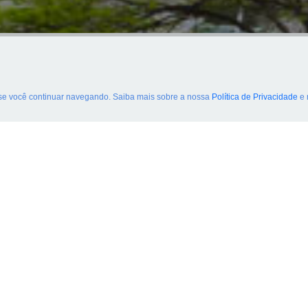
 se você continuar navegando. Saiba mais sobre a nossa
Política de Privacidade
e 
Res
(11) 3474-4222
sac@ibcc.org.br
D
Dad
Avenida Alcântara Machado, 2576
Dad
Mooca
CEP: 03102-002
Lee,
São Paulo (SP)
CNP
Repr
Mar
E-ma
http