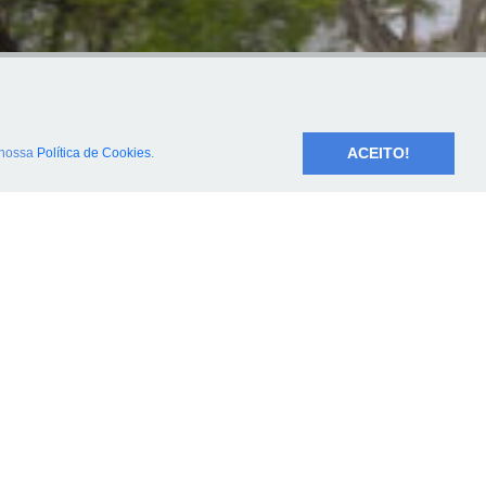
ACEITO!
nossa
Política de Cookies
.
ponsável Técnico
r. André Patrício Almeida - CRM 232156
os do Encarrregado de Proteção de
os Pessoais
 Brock, Camargo Advogados (“LBCA”)
J: 00.793.310/0001-00
esentada por: Ricardo Freitas Silveira /
iana Gomes Alencar
il: dpo.ibcc@lbca.com.br
s://www.lbca.com.br