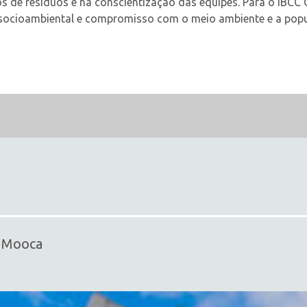
s de resíduos e na conscientização das equipes. Para o IBCC 
e socioambiental e compromisso com o meio ambiente e a pop
- Mooca