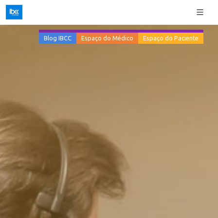
Blog IBCC
Espaço do Médico
Espaço do Paciente