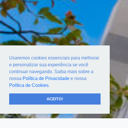
Usaremos cookies essenciais para melhorar
e personalizar sua experiência se você
continuar navegando. Saiba mais sobre a
nossa
Política de Privacidade
e nossa
Política de Cookies
.
ACEITO!