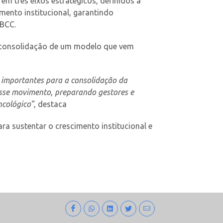
m três eixos estratégicos, definidos a
amento institucional, garantindo
IBCC.
 a consolidação de um modelo que vem
 importantes para a consolidação da
esse movimento, preparando gestores e
ncológico”
, destaca
ra sustentar o crescimento institucional e