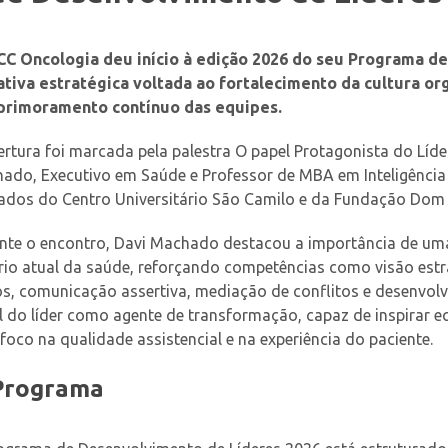
CC Oncologia deu início à edição 2026 do seu Programa d
iativa estratégica voltada ao fortalecimento da cultura or
primoramento contínuo das equipes.
ertura foi marcada pela palestra O papel Protagonista do Líde
ado, Executivo em Saúde e Professor de MBA em Inteligência e 
ados do Centro Universitário São Camilo e da Fundação Dom 
nte o encontro, Davi Machado destacou a importância de uma
rio atual da saúde, reforçando competências como visão est
s, comunicação assertiva, mediação de conflitos e desenvol
l do líder como agente de transformação, capaz de inspirar e
foco na qualidade assistencial e na experiência do paciente.
Programa