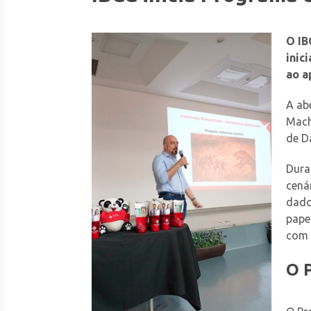
O IB
inic
ao a
A ab
Mach
de D
Dura
cená
dado
pape
com 
O 