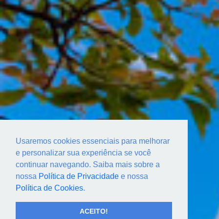
Usaremos cookies essenciais para melhorar
e personalizar sua experiência se você
continuar navegando. Saiba mais sobre a
nossa
Política de Privacidade
e nossa
Política de Cookies
.
ACEITO!