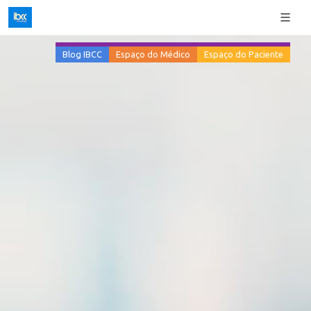
Blog IBCC
Espaço do Médico
Espaço do Paciente