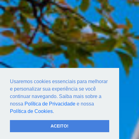
Usaremos cookies essenciais para melhorar
e personalizar sua experiência se você
continuar navegando. Saiba mais sobre a
nossa
Política de Privacidade
e nossa
Política de Cookies
.
ACEITO!