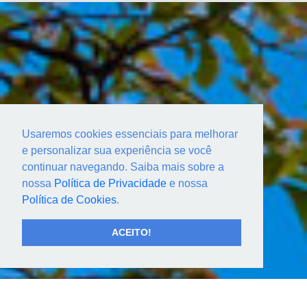
Usaremos cookies essenciais para melhorar
e personalizar sua experiência se você
continuar navegando. Saiba mais sobre a
nossa
Política de Privacidade
e nossa
Política de Cookies
.
ACEITO!