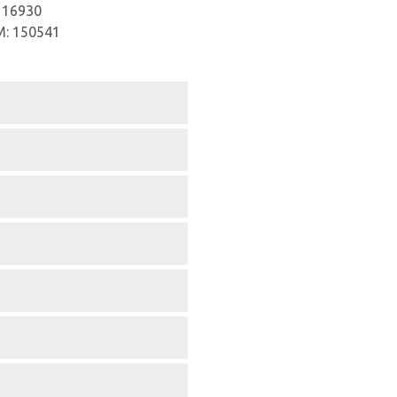
 116930
M: 150541