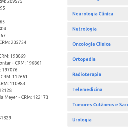
 CRM: 209575
695
Neurologia Clínica
965
804
Nutrologia
767
- CRM: 205754
Oncologia Clínica
 CRM: 198869
Ortopedia
Contar - CRM: 196861
M: 197076
Radioterapia
- CRM: 112661
 CRM: 110983
Telemedicina
212128
uda Meyer - CRM: 122173
Tumores Cutâneos e Sar
131829
Urologia