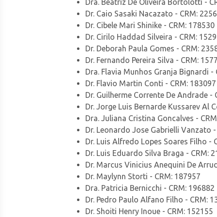
Dra. Beatriz De Oliveira Bortolotti -
Dr. Caio Sasaki Nacazato - CRM: 225
Dr. Cibele Mari Shinike - CRM: 178530
Dr. Cirilo Haddad Silveira - CRM: 152
Dr. Deborah Paula Gomes - CRM: 235
Dr. Fernando Pereira Silva - CRM: 157
Dra. Flavia Munhos Granja Bignardi 
Dr. Flavio Martin Conti - CRM: 183097
Dr. Guilherme Corrente De Andrade -
Dr. Jorge Luis Bernarde Kussarev Al 
Dra. Juliana Cristina Goncalves - CR
Dr. Leonardo Jose Gabrielli Vanzato 
Dr. Luis Alfredo Lopes Soares Filho -
Dr. Luis Eduardo Silva Braga - CRM: 
Dr. Marcus Vinicius Anequini De Arr
Dr. Maylynn Storti - CRM: 187957
Dra. Patricia Bernicchi - CRM: 196882
Dr. Pedro Paulo Alfano Filho - CRM: 
Dr. Shoiti Henry Inoue - CRM: 152155