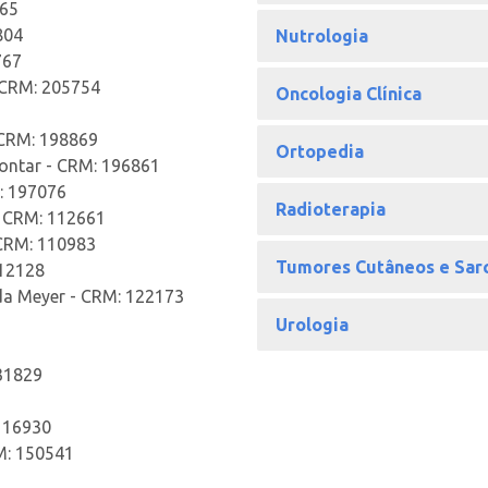
965
804
Nutrologia
767
- CRM: 205754
Oncologia Clínica
 CRM: 198869
Ortopedia
Contar - CRM: 196861
M: 197076
Radioterapia
- CRM: 112661
 CRM: 110983
Tumores Cutâneos e Sar
212128
uda Meyer - CRM: 122173
Urologia
131829
 116930
M: 150541